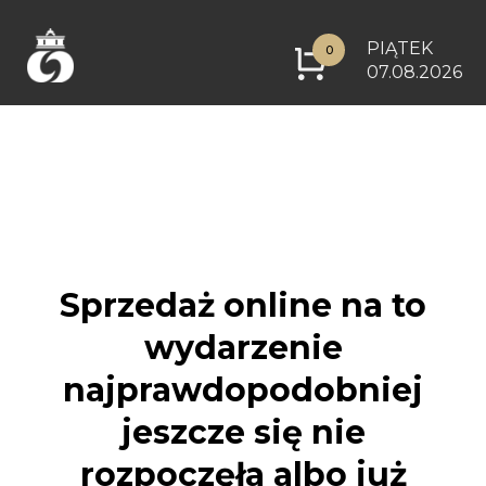
PIĄTEK
0
07.08.2026
Sprzedaż online na to
wydarzenie
najprawdopodobniej
jeszcze się nie
rozpoczęła albo już