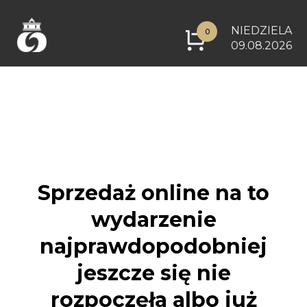
NIEDZIELA
0
09.08.2026
Sprzedaż online na to
wydarzenie
najprawdopodobniej
jeszcze się nie
rozpoczęła albo już