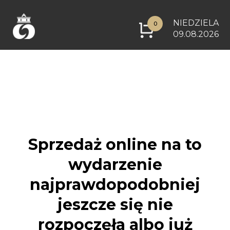
NIEDZIELA
0
09.08.2026
Sprzedaż online na to
wydarzenie
najprawdopodobniej
jeszcze się nie
rozpoczęła albo już