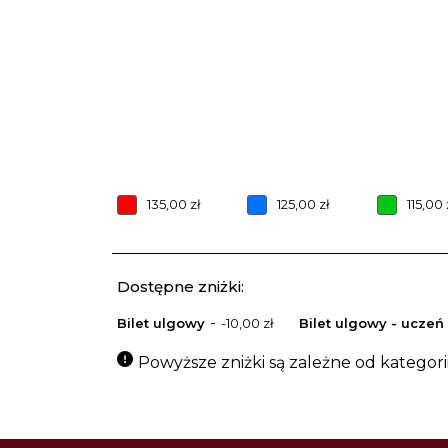
135,00 zł
125,00 zł
115,00 
Dostępne zniżki:
-
Bilet ulgowy
-10,00 zł
Bilet ulgowy - uczeń
Nazwa oraz cena zniżki: Bilet ulgowy -10,0
Nazwa oraz cena zni
Powyższe zniżki są zależne od kategor