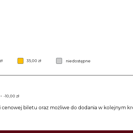
zł
35,00 zł
niedostępne
-
-10,00 zł
0 zł
żki: Bilet ulgowy - uczeń -10,00 zł
ii cenowej biletu oraz możliwe do dodania w kolejnym k