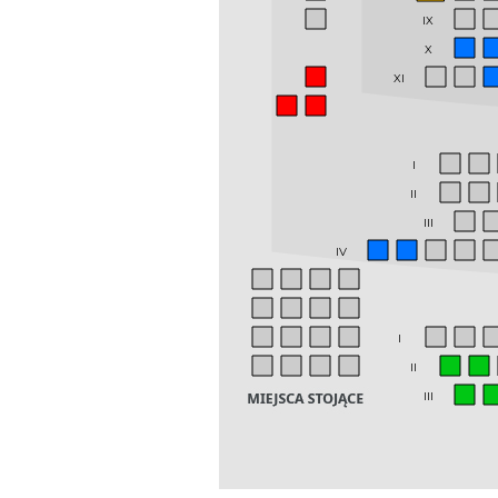
IX
X
XI
I
II
III
IV
I
II
III