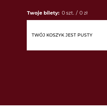
Loża Lewa 1
Łącznie: 0 sztuk 0 z
Twoje bilety:
0 szt.
/
0 zł
Loża Lewa 2
TWÓJ KOSZYK JEST PUSTY