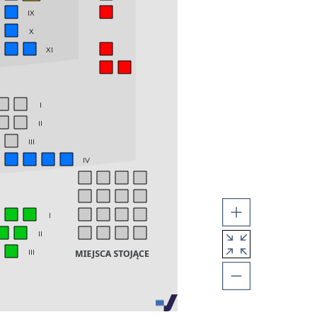
IX
X
XI
I
II
III
IV
I
II
III