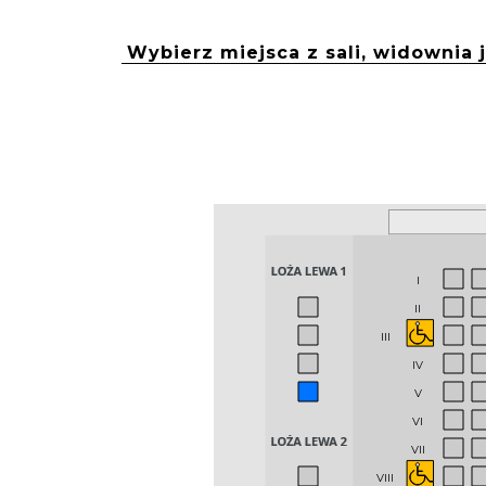
Wybierz miejsca z sali, widownia
I
II
III
IV
V
VI
VII
VIII